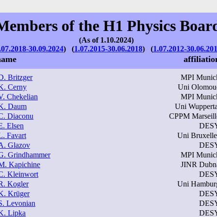
Members of the H1 Physics Boar
(As of 1.10.2024)
.07.2018-30.09.2024
) (
1.07.2015-30.06.2018
) (
1.07.2012-30.06.20
name
affiliatio
D. Britzger
MPI Munic
K. Cerny
Uni Olomou
V. Chekelian
MPI Munic
K. Daum
Uni Wupperta
C. Diaconu
CPPM Marseill
E. Elsen
DES
L. Favart
Uni Bruxelle
A. Glazov
DES
G. Grindhammer
MPI Munic
M. Kapichine
JINR Dubn
C. Kleinwort
DES
R. Kogler
Uni Hambur
K. Krüger
DES
S. Levonian
DES
K. Lipka
DES