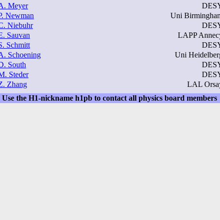
A. Meyer
DES
P. Newman
Uni Birmingha
C. Niebuhr
DES
E. Sauvan
LAPP Annec
S. Schmitt
DES
A. Schoening
Uni Heidelber
D. South
DES
M. Steder
DES
Z. Zhang
LAL Orsa
Use the H1-nickname h1pb to contact all physics board members