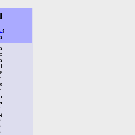
d
15
)
n
h
c
h
l
e
Y
s
Y
h
a
Y
g
Y
Y
Y